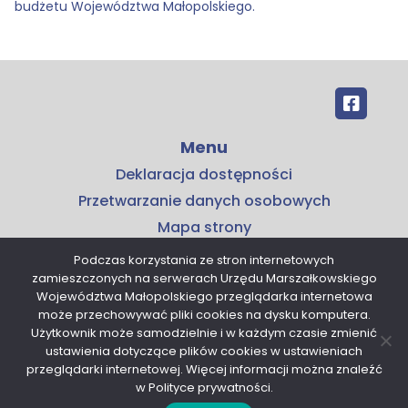
budżetu Województwa Małopolskiego.
Menu
Deklaracja dostępności
Przetwarzanie danych osobowych
Mapa strony
Kontakt
Podczas korzystania ze stron internetowych
zamieszczonych na serwerach Urzędu Marszałkowskiego
Kontakt
Województwa Małopolskiego przeglądarka internetowa
Małopolskie Centrum Przedsiębiorczości
może przechowywać pliki cookies na dysku komputera.
Użytkownik może samodzielnie i w każdym czasie zmienić
ul. Armii Krajowej 16
ustawienia dotyczące plików cookies w ustawieniach
30-150 Kraków
przeglądarki internetowej. Więcej informacji można znaleźć
tel. 12 376 91 00
w Polityce prywatności.
sekretariat@mcp.malopolska.pl