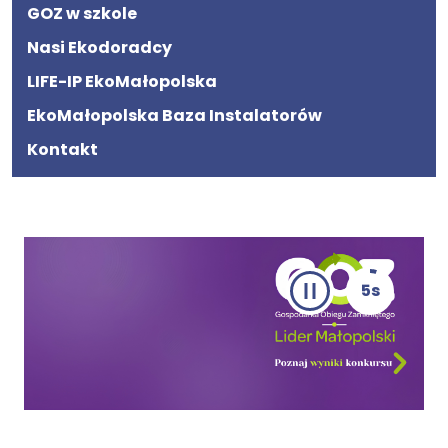
GOZ w szkole
Nasi Ekodoradcy
LIFE-IP EkoMałopolska
EkoMałopolska Baza Instalatorów
Kontakt
5s