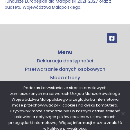
Fundusze Europejskie dla Małopolski 2021-2027 oraz z
budżetu Województwa Małopolskiego.
Menu
Deklaracja dostępności
Przetwarzanie danych osobowych
Mapa strony
Kontakt
Podczas korzystania ze stron internetowych
zamieszczonych na serwerach Urzędu Marszałkowskiego
Kontakt
Województwa Małopolskiego przeglądarka internetowa
może przechowywać pliki cookies na dysku komputera.
Małopolskie Centrum Przedsiębiorczości
Użytkownik może samodzielnie i w każdym czasie zmienić
ul. Armii Krajowej 16
ustawienia dotyczące plików cookies w ustawieniach
30-150 Kraków
przeglądarki internetowej. Więcej informacji można znaleźć
tel. 12 376 91 00
w Polityce prywatności.
sekretariat@mcp.malopolska.pl