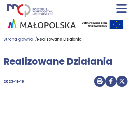
Strona główna
Realizowane Działania
Realizowane Działania
2023-11-15
Drukuj str
Udostę
Udo