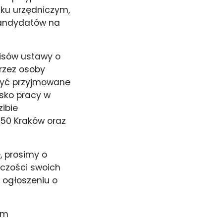
sku urzędniczym,
kandydatów na
isów ustawy o
rzez osoby
być przyjmowane
sko pracy w
zibie
-150 Kraków oraz
, prosimy o
rczości swoich
 ogłoszeniu o
um