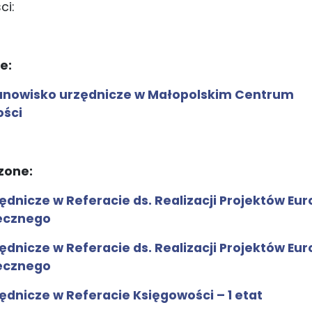
ci:
e:
tanowisko urzędnicze w Małopolskim Centrum
ości
zone:
dnicze w Referacie ds. Realizacji Projektów Eu
ecznego
dnicze w Referacie ds. Realizacji Projektów Eu
ecznego
ędnicze w Referacie Księgowości – 1 etat