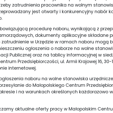
rzeby zatrudnienia pracownika na wolnym stanowi
eprowadzany jest otwarty i konkurencyjny nabór 
.
bowiązującą procedurę naboru, wynikającą z przep
amorządowych, dokumenty aplikacyjne składane p
o zatrudnienie w Urzędzie w ramach naboru mogą 
ieszczeniu ogłoszenia o naborze na wolne stanowi
macji Publicznej oraz na tablicy informacyjnej w sied
ntrum Przedsiębiorczości, ul. Armii Krajowej 16, 30
onie internetowej.
głoszenia naboru na wolne stanowiska urzędnicze
przesyłanie do Małopolskiego Centrum Przedsiębio
 zakresie i na warunkach określonych każdorazowo w
czamy aktualne oferty pracy w Małopolskim Centr