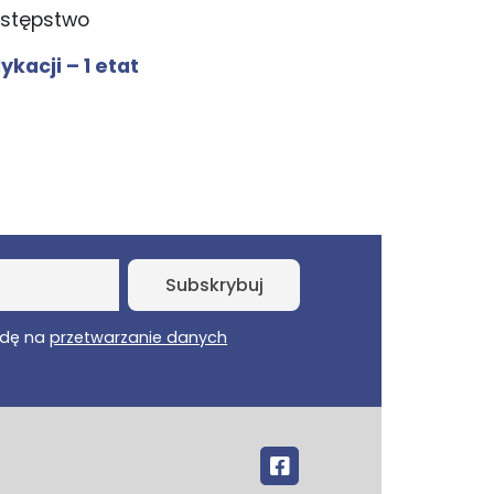
stępstwo
kacji – 1 etat
dę na
przetwarzanie danych