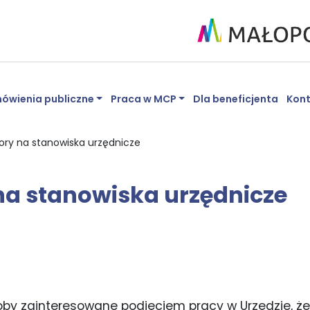
ówienia publiczne
Praca w MCP
Dla beneficjenta
Kon
ory na stanowiska urzędnicze
na stanowiska urzędnicze
by zainteresowane podjęciem pracy w Urzędzie, ż