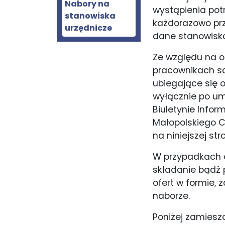
Nabory na
wystąpienia pot
stanowiska
każdorazowo prz
urzędnicze
dane stanowisko
Ze względu na o
pracownikach s
ubiegające się 
wyłącznie po um
Biuletynie Infor
Małopolskiego Ce
na niniejszej str
W przypadkach o
składanie bądź 
ofert w formie,
naborze.
Poniżej zamiesz