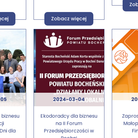
Zob
ęcej
Zobacz więcej
-05
2024-03-04
20
 biznesu
Ekodoradcy dla biznesu
Zapros
cji
na II Forum
Małop
Dni dla
Przedsiębiorczości w
Fi