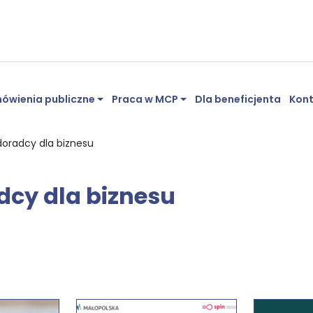
ówienia publiczne
Praca w MCP
Dla beneficjenta
Kon
doradcy dla biznesu
cy dla biznesu