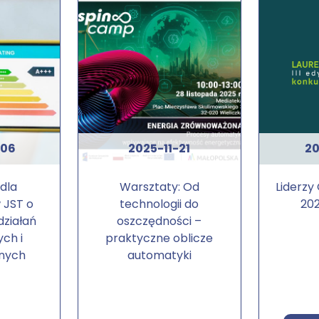
-06
2025-11-21
20
dla
Warsztaty: Od
Liderzy
 JST o
technologii do
202
działań
oszczędności –
ch i
praktyczne oblicze
nych
automatyki