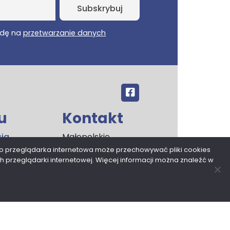
dę na
przetwarzanie danych
u
Kontakt
cja
Małopolskie
ości
Centrum
o przeglądarka internetowa może przechowywać pliki cookies
 przeglądarki internetowej. Więcej informacji można znaleźć w
Przedsiębiorczości
rzanie
ul. Armii Krajowej 16
 osobowych
30-150 Kraków
rony
tel. 12 376 91 00
sekretariat@mcp.malopolska.pl