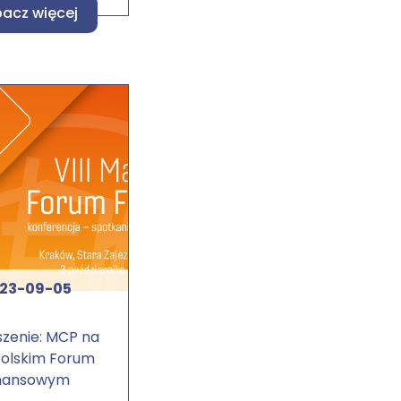
acz więcej
23-09-05
zenie: MCP na
olskim Forum
nansowym