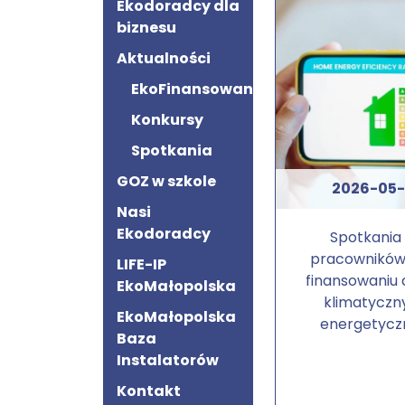
Ekodoradcy dla
biznesu
Aktualności
EkoFinansowanie
Konkursy
Spotkania
GOZ w szkole
2026-05
Nasi
Ekodoradcy
Spotkania 
pracowników
LIFE-IP
finansowaniu 
EkoMałopolska
klimatyczny
EkoMałopolska
energetycz
Baza
Instalatorów
Kontakt