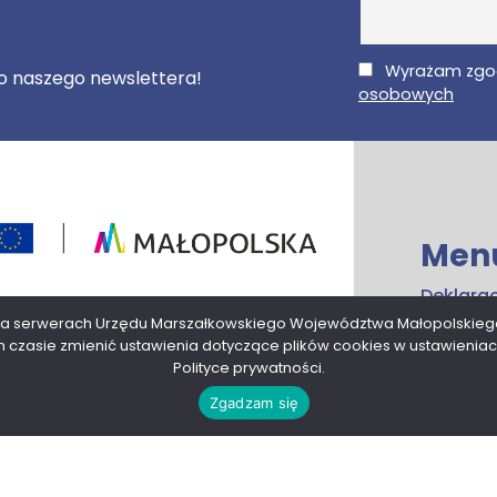
E-Mail
Wyrażam zgo
 do naszego newslettera!
osobowych
Men
Deklara
ogramu Fundusze Europejskie dla Małopolski
dostępn
 na serwerach Urzędu Marszałkowskiego Województwa Małopolskieg
kiego.
czasie zmienić ustawienia dotyczące plików cookies w ustawieniach
Przetwa
Polityce prywatności.
danych
Zgadzam się
Mapa st
Kontakt