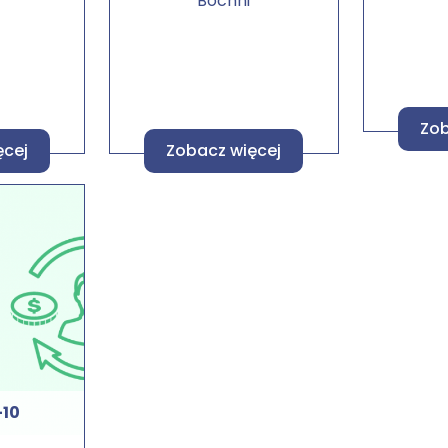
u
Bochni
Zob
ęcej
Zobacz więcej
-10