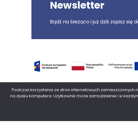
Newsletter
Bądź na bieżąco i już dziś zapisz się
Serwis dofinansowany przez Unię Europejską z pr
Podczas korzystania ze stron internetowych zamieszczonych
2021-2027 oraz z budżetu Województwa Małopols
na dysku komputera. Użytkownik może samodzielnie i w każdym 
copyright 2023 : MCP