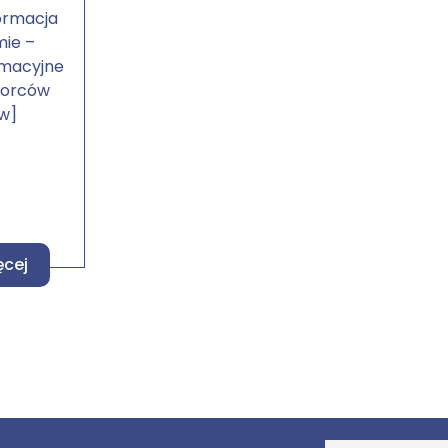
ormacja
mie –
rmacyjne
iorców
w]
ęcej