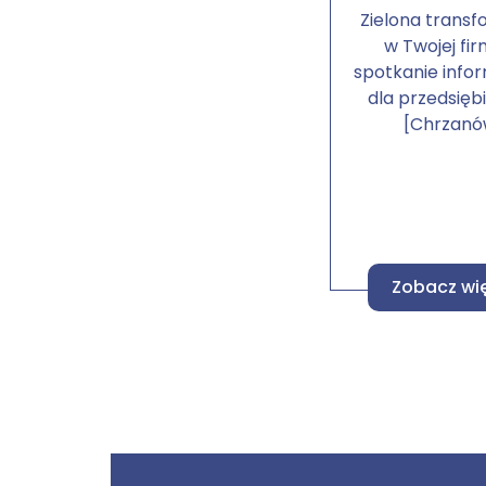
Zielona transf
w Twojej fir
spotkanie info
dla przedsięb
[Chrzanó
Zobacz wi