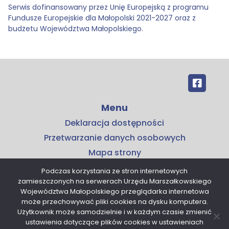
Serwis dofinansowany przez Unię Europejską z programu
Fundusze Europejskie dla Małopolski 2021-2027 oraz z
budżetu Województwa Małopolskiego.
Menu
Deklaracja dostępności
Przetwarzanie danych osobowych
Mapa strony
Kontakt
Podczas korzystania ze stron internetowych
zamieszczonych na serwerach Urzędu Marszałkowskiego
Kontakt
Województwa Małopolskiego przeglądarka internetowa
Małopolskie Centrum Przedsiębiorczości
może przechowywać pliki cookies na dysku komputera.
Użytkownik może samodzielnie i w każdym czasie zmienić
ul. Armii Krajowej 16
ustawienia dotyczące plików cookies w ustawieniach
30-150 Kraków