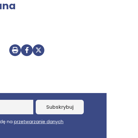
ana
Drukuj stronę
Udostępnij na Facebooku
Udostępnij na Twitterze
dę na
przetwarzanie danych