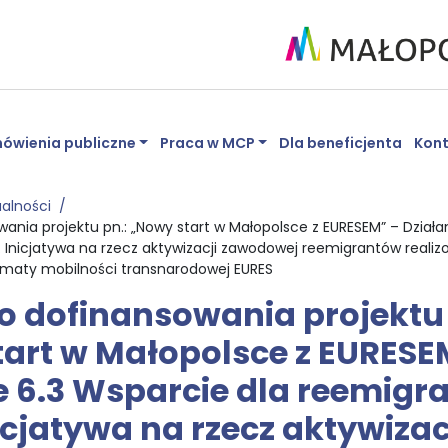
ówienia publiczne
Praca w MCP
Dla beneficjenta
Kon
ualności
nia projektu pn.: „Nowy start w Małopolsce z EURESEM” – Działan
. Inicjatywa na rzecz aktywizacji zawodowej reemigrantów reali
maty mobilności transnarodowej EURES
 dofinansowania projektu 
art w Małopolsce z EURESE
e 6.3 Wsparcie dla reemigr
nicjatywa na rzecz aktywizac