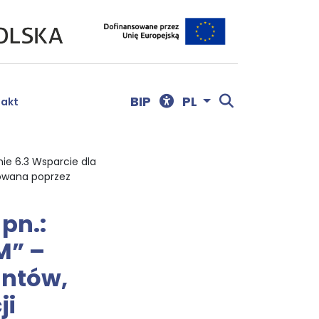
Menu dostępności
Otwórz wyszu
BIP
PL
takt
ie 6.3 Wsparcie dla
zowana poprzez
pn.:
M” –
antów,
ji