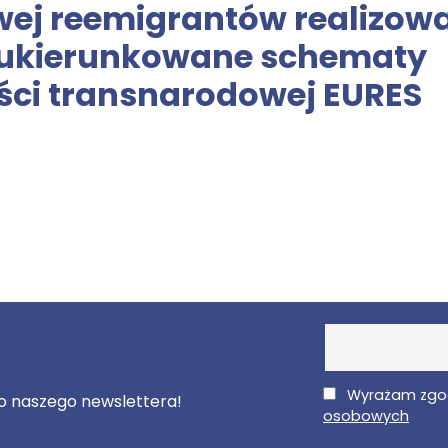
ej reemigrantów realizow
 ukierunkowane schematy
ści transnarodowej EURES
E-Mail
Wyrażam zgo
 do naszego newslettera!
osobowych