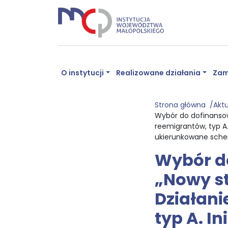
O instytucji
Realizowane działania
Zam
Strona główna
Akt
Wybór do dofinansowa
reemigrantów, typ A
ukierunkowane sche
Wybór do
„Nowy st
Działani
typ A. I