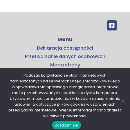
Menu
Deklaracja dostępności
Przetwarzanie danych osobowych
Mapa strony
Kontakt
Podczas korzystania ze stron internetowych
zamieszczonych na serwerach Urzędu Marszałkowskiego
Kontakt
Województwa Małopolskiego przeglądarka internetowa
Małopolskie Centrum Przedsiębiorczości
może przechowywać pliki cookies na dysku komputera.
Użytkownik może samodzielnie i w każdym czasie zmienić
ul. Armii Krajowej 16
ustawienia dotyczące plików cookies w ustawieniach
30-150 Kraków
przeglądarki internetowej. Więcej informacji można znaleźć
tel. 12 376 91 00
w Polityce prywatności.
sekretariat@mcp.malopolska.pl
Zgadzam się