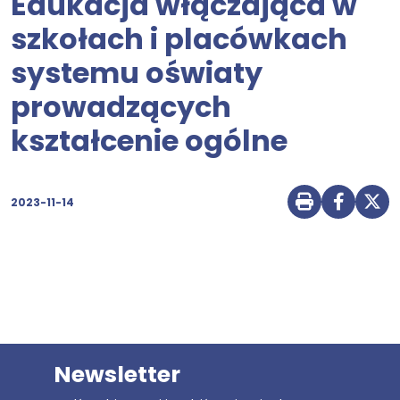
Edukacja włączająca w
szkołach i placówkach
systemu oświaty
prowadzących
kształcenie ogólne
2023-11-14
Drukuj str
Udostę
Udo
Newsletter