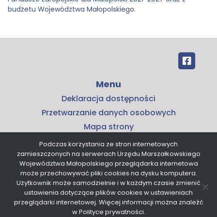
budżetu Województwa Małopolskiego.
Menu
Deklaracja dostępności
Przetwarzanie danych osobowych
Mapa strony
Kontakt
Podczas korzystania ze stron internetowych
zamieszczonych na serwerach Urzędu Marszałkowskiego
Kontakt
Województwa Małopolskiego przeglądarka internetowa
Małopolskie Centrum Przedsiębiorczości
może przechowywać pliki cookies na dysku komputera.
Użytkownik może samodzielnie i w każdym czasie zmienić
ul. Armii Krajowej 16
ustawienia dotyczące plików cookies w ustawieniach
30-150 Kraków
przeglądarki internetowej. Więcej informacji można znaleźć
tel. 12 376 91 00
w Polityce prywatności.
sekretariat@mcp.malopolska.pl