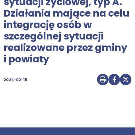
sytuacji życiowej, typ A.
Działania mające na celu
integrację osób w
szczególnej sytuacji
realizowane przez gminy
i powiaty
2024-02-15
Drukuj str
Udostę
Udo