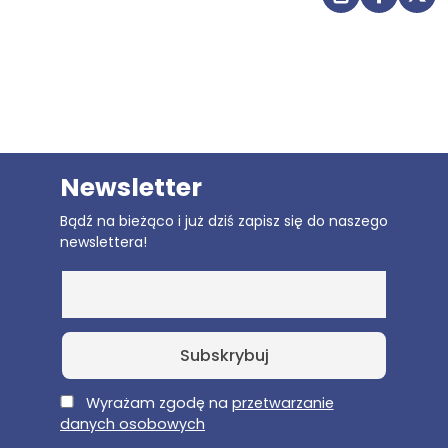
Drukuj str
Udostę
Udo
Newsletter
Bądź na bieżąco i już dziś zapisz się do naszego
newslettera!
E-Mail
Wyrażam zgodę na
przetwarzanie
danych osobowych