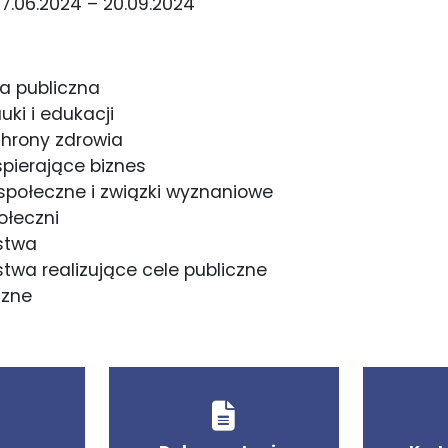
7.06.2024 – 20.09.2024
a publiczna
uki i edukacji
chrony zdrowia
spierające biznes
społeczne i związki wyznaniowe
ołeczni
stwa
stwa realizujące cele publiczne
czne