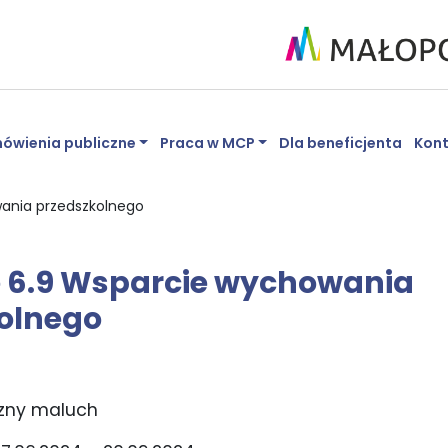
ówienia publiczne
Praca w MCP
Dla beneficjenta
Kon
wania przedszkolnego
e 6.9 Wsparcie wychowania
olnego
czny maluch