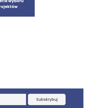
eria wyboru
rojektów