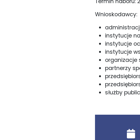
Termin naboru: 2
Wnioskodawcy:
administracj
instytucje na
instytucje o
instytucje w
organizacje 
partnerzy sp
przedsiębior
przedsiębior
służby publi