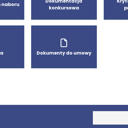
Dokumentacja
Kryt
 naboru
konkursowa
p
ia
Dokumenty do umowy