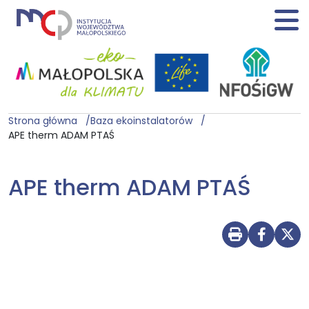
Strona główna
Baza ekoinstalatorów
APE therm ADAM PTAŚ
APE therm ADAM PTAŚ
Drukuj str
Udostę
Udo