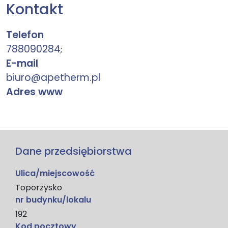
Kontakt
Telefon
788090284
;
E-mail
biuro@apetherm.pl
Adres www
Dane przedsiębiorstwa
Ulica/miejscowość
Toporzysko
nr budynku/lokalu
192
Kod pocztowy