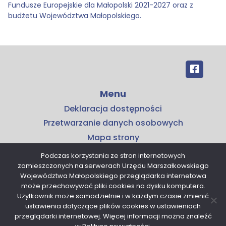
Fundusze Europejskie dla Małopolski 2021-2027 oraz z
budżetu Województwa Małopolskiego.
Menu
Deklaracja dostępności
Przetwarzanie danych osobowych
Mapa strony
Kontakt
Podczas korzystania ze stron internetowych
zamieszczonych na serwerach Urzędu Marszałkowskiego
Kontakt
Województwa Małopolskiego przeglądarka internetowa
Małopolskie Centrum Przedsiębiorczości
może przechowywać pliki cookies na dysku komputera.
Użytkownik może samodzielnie i w każdym czasie zmienić
ul. Armii Krajowej 16
ustawienia dotyczące plików cookies w ustawieniach
30-150 Kraków
przeglądarki internetowej. Więcej informacji można znaleźć
tel. 12 376 91 00