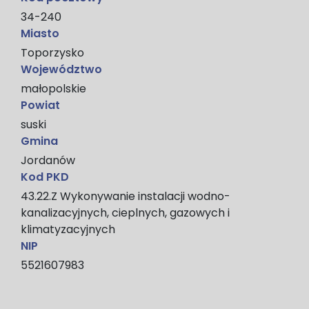
34-240
Miasto
Toporzysko
Województwo
małopolskie
Powiat
suski
Gmina
Jordanów
Kod PKD
43.22.Z Wykonywanie instalacji wodno-
kanalizacyjnych, cieplnych, gazowych i
klimatyzacyjnych
NIP
5521607983