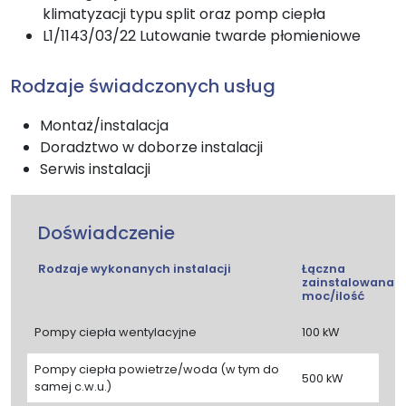
klimatyzacji typu split oraz pomp ciepła
L1/1143/03/22 Lutowanie twarde płomieniowe
Rodzaje świadczonych usług
Montaż/instalacja
Doradztwo w doborze instalacji
Serwis instalacji
Doświadczenie
Rodzaje wykonanych instalacji
Łączna
zainstalowana
moc/ilość
Pompy ciepła wentylacyjne
100 kW
Pompy ciepła powietrze/woda (w tym do
500 kW
samej c.w.u.)