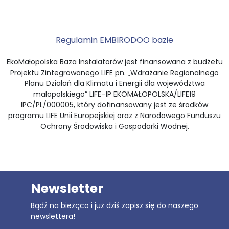
Regulamin EMBI
RODO
O bazie
EkoMałopolska Baza Instalatorów jest finansowana z budżetu
Projektu Zintegrowanego LIFE pn. „Wdrażanie Regionalnego
Planu Działań dla Klimatu i Energii dla województwa
małopolskiego” LIFE–IP EKOMAŁOPOLSKA/LIFE19
IPC/PL/000005, który dofinansowany jest ze środków
programu LIFE Unii Europejskiej oraz z Narodowego Funduszu
Ochrony Środowiska i Gospodarki Wodnej.
Newsletter
Bądź na bieżąco i już dziś zapisz się do naszego
newslettera!