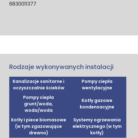
6830011377
Rodzaje wykonywanych instalacji
Kanalizacje sanitarne i
Pompy ciepła
oczyszczalnie ścieków
wentylacyjne
Pompy ciepła
Kotły gazowe
grunt/woda,
kondensacyjne
woda/woda
Kotły i piece biomasowe
Systemy ogrzewania
(w tym zgazowujące
elektrycznego (w tym
drewno)
kotły)