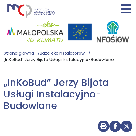
Strona główna
Baza ekoinstalatorów
„InKoBud” Jerzy Bijota Usługi Instalacyjno-Budowlane
„InKoBud” Jerzy Bijota
Usługi Instalacyjno-
Budowlane
Drukuj str
Udostę
Udo