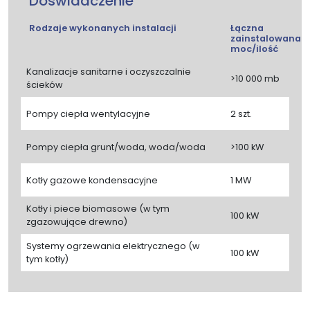
Doświadczenie
Rodzaje wykonanych instalacji
Łączna
zainstalowana
moc/ilość
Kanalizacje sanitarne i oczyszczalnie
>10 000 mb
ścieków
Pompy ciepła wentylacyjne
2 szt.
Pompy ciepła grunt/woda, woda/woda
>100 kW
Kotły gazowe kondensacyjne
1 MW
Kotły i piece biomasowe (w tym
100 kW
zgazowujące drewno)
Systemy ogrzewania elektrycznego (w
100 kW
tym kotły)