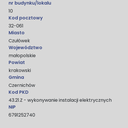
nr budynku/lokalu
10
Kod pocztowy
32-­061
Miasto
Czułówek
Województwo
małopolskie
Powiat
krakowski
Gmina
Czernichów
Kod PKD
43.21.Z - wykonywanie instalacji elektrycznych
NIP
6791252740