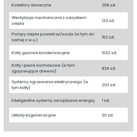
Kolektory słoneczne
268 szt.
Wentylacja mechaniczna z odzyskiem
123 szt.
ciepła
Pompy ciepła powietrze/woda (w tym do
152 szt.
samej c.w.u.)
Kotły gazowe kondensacyjne
1032 szt.
Kotły i piece biomasowe (w tym
824 szt.
zgazowujące drewno)
Systemy ogrzewania elektrycznego (w
203 szt.
tym kotły)
Inteligentne systemy zarządzania energią
1 szt.
Układy kogeneracyjne
20 szt.