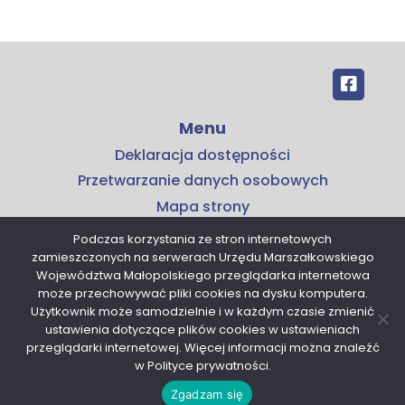
Menu
Deklaracja dostępności
Przetwarzanie danych osobowych
Mapa strony
Kontakt
Podczas korzystania ze stron internetowych
zamieszczonych na serwerach Urzędu Marszałkowskiego
Kontakt
Województwa Małopolskiego przeglądarka internetowa
Małopolskie Centrum Przedsiębiorczości
może przechowywać pliki cookies na dysku komputera.
Użytkownik może samodzielnie i w każdym czasie zmienić
ul. Armii Krajowej 16
ustawienia dotyczące plików cookies w ustawieniach
30-150 Kraków
przeglądarki internetowej. Więcej informacji można znaleźć
tel. 12 376 91 00
w Polityce prywatności.
sekretariat@mcp.malopolska.pl
Zgadzam się