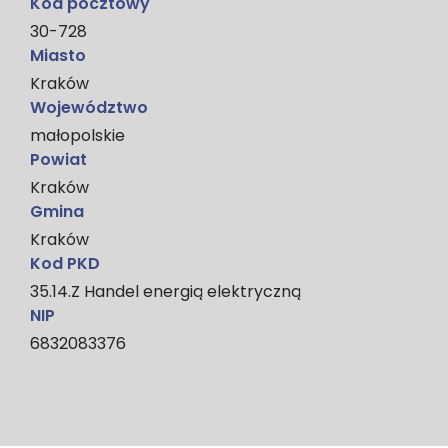
Kod pocztowy
30-728
Miasto
Kraków
Województwo
małopolskie
Powiat
Kraków
Gmina
Kraków
Kod PKD
35.14.Z Handel energią elektryczną
NIP
6832083376