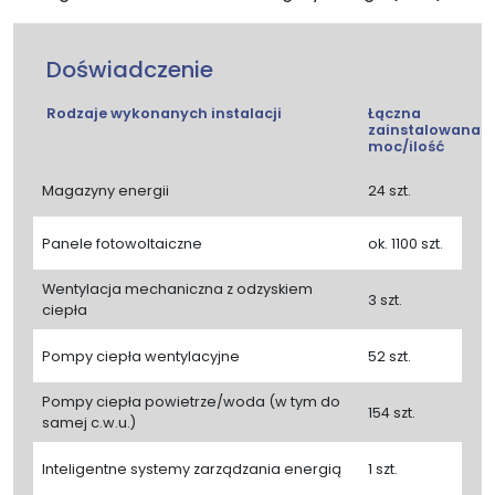
Doświadczenie
Rodzaje wykonanych instalacji
Łączna
zainstalowana
moc/ilość
Magazyny energii
24 szt.
Panele fotowoltaiczne
ok. 1100 szt.
Wentylacja mechaniczna z odzyskiem
3 szt.
ciepła
Pompy ciepła wentylacyjne
52 szt.
Pompy ciepła powietrze/woda (w tym do
154 szt.
samej c.w.u.)
Inteligentne systemy zarządzania energią
1 szt.