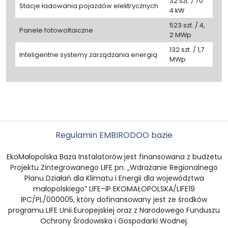
32 szt. / 70
Stacje ładowania pojazdów elektrycznych
4 kW
523 szt. / 4,
Panele fotowoltaiczne
2 MWp
132 szt. / 1,7
Inteligentne systemy zarządzania energią
MWp
Regulamin EMBI
RODO
O bazie
EkoMałopolska Baza Instalatorów jest finansowana z budżetu
Projektu Zintegrowanego LIFE pn. „Wdrażanie Regionalnego
Planu Działań dla Klimatu i Energii dla województwa
małopolskiego” LIFE–IP EKOMAŁOPOLSKA/LIFE19
IPC/PL/000005, który dofinansowany jest ze środków
programu LIFE Unii Europejskiej oraz z Narodowego Funduszu
Ochrony Środowiska i Gospodarki Wodnej.