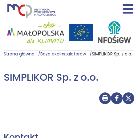
Strona główna
Baza ekoinstalatorów
SIMPLIKOR Sp. z o.o.
SIMPLIKOR Sp. z o.o.
Drukuj str
Udostę
Udo
Kontakt