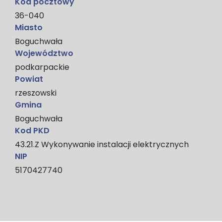
Kod pocztowy
36-040
Miasto
Boguchwała
Województwo
podkarpackie
Powiat
rzeszowski
Gmina
Boguchwała
Kod PKD
43.21.Z Wykonywanie instalacji elektrycznych
NIP
5170427740