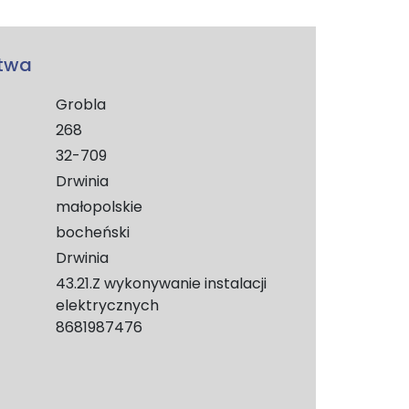
stwa
Grobla
268
32-709
Drwinia
małopolskie
bocheński
Drwinia
43.21.Z wykonywanie instalacji
elektrycznych
8681987476