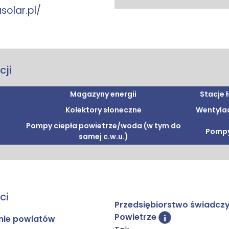
solar.pl/
cji
Magazyny energii
Stacje 
Kolektory słoneczne
Wentylac
Pompy ciepła powietrze/woda (w tym do
Pompy
samej c.w.u.)
ci
Przedsiębiorstwo świadczy
Powietrze
i
enie powiatów