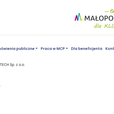
ówienia publiczne
Praca w MCP
Dla beneficjenta
Kon
TECH Sp. z o.o.
.