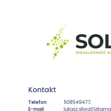
Kontakt
Telefon
508549477
;
E-mail
lukasz.sliwa01@gma