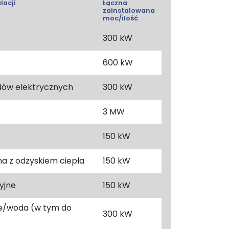
lacji
Łączna
zainstalowana
moc/ilość
300 kW
600 kW
dów elektrycznych
300 kW
3 MW
150 kW
a z odzyskiem ciepła
150 kW
yjne
150 kW
e/woda (w tym do
300 kW