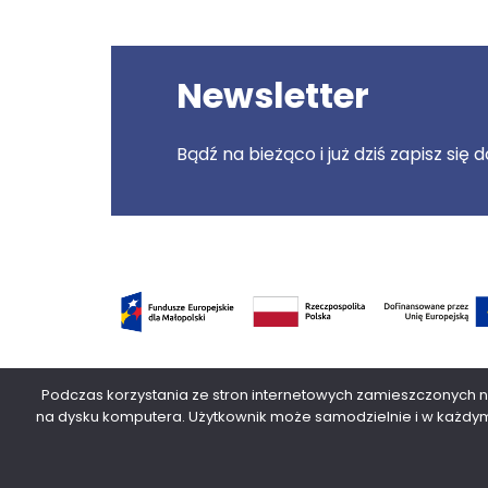
Newsletter
Bądź na bieżąco i już dziś zapisz się
Serwis dofinansowany przez Unię Europejską z pr
Podczas korzystania ze stron internetowych zamieszczonych
2021-2027 oraz z budżetu Województwa Małopols
na dysku komputera. Użytkownik może samodzielnie i w każdym 