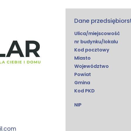
Dane przedsiębior
Ulica/miejscowość
nr budynku/lokalu
Kod pocztowy
Miasto
Województwo
Powiat
Gmina
Kod PKD
NIP
il.com