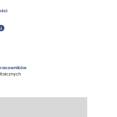
ości
i
 pracowników
ltaicznych