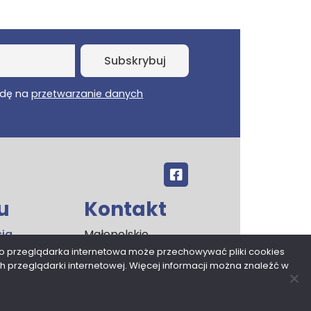
dę na
przetwarzanie danych
u
Kontakt
cja
Małopolskie
ości
Centrum
o przeglądarka internetowa może przechowywać pliki cookies
 przeglądarki internetowej. Więcej informacji można znaleźć w
Przedsiębiorczości
rzanie
ul. Armii Krajowej 16
 osobowych
30-150 Kraków
rony