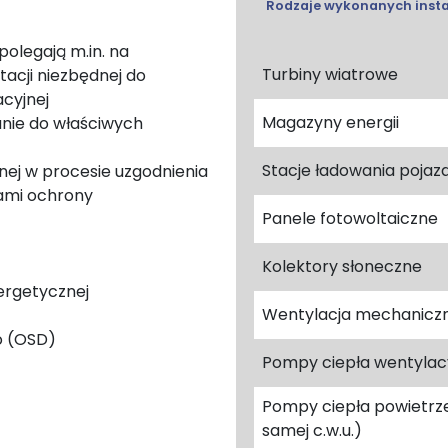
Rodzaje wykonanych insta
polegają m.in. na
Turbiny wiatrowe
acji niezbędnej do
acyjnej
Magazyny energii
nie do właściwych
Stacje ładowania pojaz
ej w procesie uzgodnienia
ami ochrony
Panele fotowoltaiczne
Kolektory słoneczne
ergetycznej
Wentylacja mechaniczn
o (OSD)
Pompy ciepła wentylac
Pompy ciepła powietrz
samej c.w.u.)