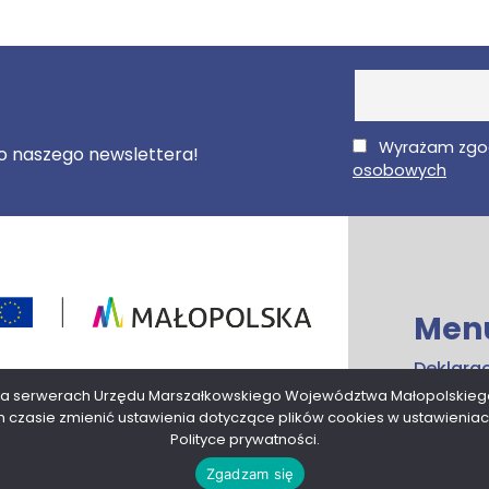
E-Mail
Wyrażam zgo
 do naszego newslettera!
osobowych
Men
Deklara
ogramu Fundusze Europejskie dla Małopolski
dostępn
 na serwerach Urzędu Marszałkowskiego Województwa Małopolskieg
kiego.
czasie zmienić ustawienia dotyczące plików cookies w ustawieniach
Przetwa
Polityce prywatności.
danych
Zgadzam się
Mapa st