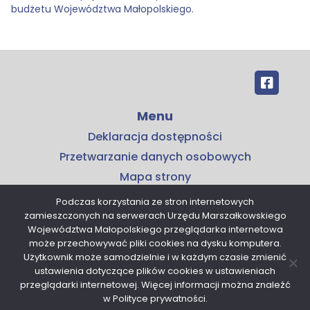
budżetu Województwa Małopolskiego.
Menu
Deklaracja dostępności
Przetwarzanie danych osobowych
Mapa strony
Kontakt
Podczas korzystania ze stron internetowych
zamieszczonych na serwerach Urzędu Marszałkowskiego
Kontakt
Województwa Małopolskiego przeglądarka internetowa
Małopolskie Centrum Przedsiębiorczości
może przechowywać pliki cookies na dysku komputera.
Użytkownik może samodzielnie i w każdym czasie zmienić
ul. Armii Krajowej 16
ustawienia dotyczące plików cookies w ustawieniach
30-150 Kraków
przeglądarki internetowej. Więcej informacji można znaleźć
tel. 12 376 91 00
w Polityce prywatności.
sekretariat@mcp.malopolska.pl