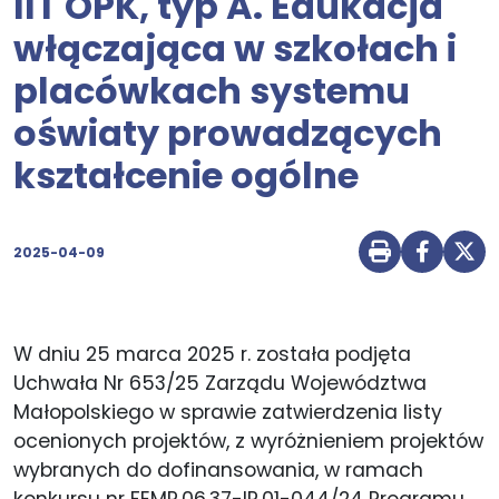
IIT OPK, typ A. Edukacja
włączająca w szkołach i
placówkach systemu
oświaty prowadzących
kształcenie ogólne
2025-04-09
Drukuj str
Udostę
Udo
W dniu 25 marca 2025 r. została podjęta
Uchwała Nr 653/25 Zarządu Województwa
Małopolskiego w sprawie zatwierdzenia listy
ocenionych projektów, z wyróżnieniem projektów
wybranych do dofinansowania, w ramach
konkursu nr FEMP.06.37-IP.01-044/24 Programu