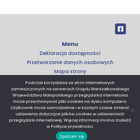
Menu
Deklaracja dostępności
Przetwarzanie danych osobowych
Mapa strony
Kontakt
Podczas korzystania ze stron internetowych
zamieszczonych na serwerach Urzędu Marszałkowskiego
Kontakt
Województwa Małopolskiego przeglądarka internetowa
Małopolskie Centrum Przedsiębiorczości
może przechowywać pliki cookies na dysku komputera.
Użytkownik może samodzielnie i w każdym czasie zmienić
ul. Armii Krajowej 16
ustawienia dotyczące plików cookies w ustawieniach
30-150 Kraków
przeglądarki internetowej. Więcej informacji można znaleźć
tel. 12 376 91 00
w Polityce prywatności.
sekretariat@mcp.malopolska.pl
Zgadzam się