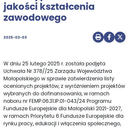
jakości kształcenia
zawodowego
2025-03-03
Drukuj str
Udostę
Udo
W dniu 25 lutego 2025 r. została podjęta
Uchwała Nr 378//25 Zarządu Województwa
Małopolskiego w sprawie zatwierdzenia listy
ocenionych projektów, z wyróżnieniem projektów
wybranych do dofinansowania, w ramach
naboru nr FEMP.06.31.IP.01-043/24 Programu
Fundusze Europejskie dla Małopolski 2021-2027,
w ramach Priorytetu 6 Fundusze Europejskie dla
rynku pracy, edukacji i włączenia społecznego,