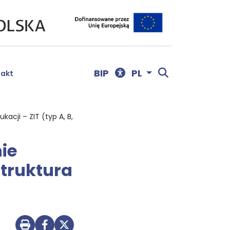
Menu dostępności
Otwórz wyszu
BIP
PL
takt
acji – ZIT (typ A, B,
ie
struktura