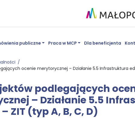
ówienia publiczne
Praca w MCP
Dla beneficjenta
Kon
ualności
egających ocenie merytorycznej – Działanie 5.5 Infrastruktura eduk
ojektów podlegających ocen
cznej – Działanie 5.5 Infra
– ZIT (typ A, B, C, D)