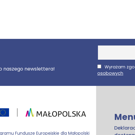
E-Mail
Wyrażam zgo
 do naszego newslettera!
osobowych
Men
Deklara
ogramu Fundusze Europejskie dla Małopolski