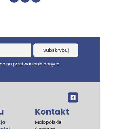
Drukuj stronę
Udostępnij na Facebooku
Udostępnij na Twitterze
dę na
przetwarzanie danych
u
Kontakt
cja
Małopolskie