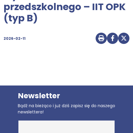
przedszkolnego – IIT OPK
(typ B)
2026-02-11
Drukuj str
Udostę
Udo
Newsletter
Bądź na bieżąco i już dziś zapisz się do naszego
newslettera!