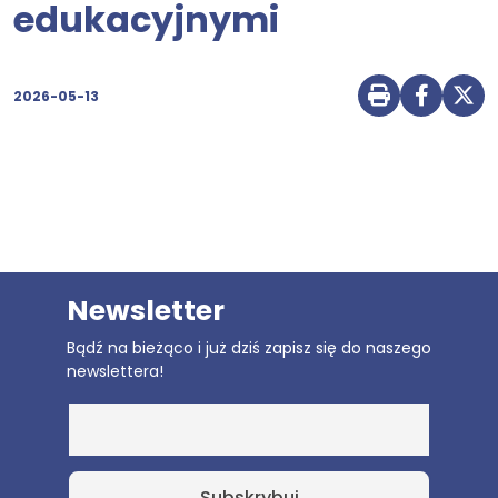
edukacyjnymi
2026-05-13
Drukuj str
Udostę
Udo
Newsletter
Bądź na bieżąco i już dziś zapisz się do naszego
newslettera!