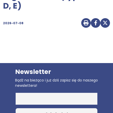
D, E)
2026-07-08
Drukuj str
Udostę
Udo
Newsletter
Bądź na bieżąco i już dziś zapisz się do naszego
newslettera!