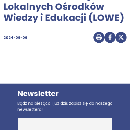
Lokalnych Ośrodków
Wiedzy i Edukacji (LOWE)
2024-09-06
Drukuj str
Udostę
Udo
Newsletter
Bądź na bieżąco i już dziś zapisz się do naszego
newslettera!