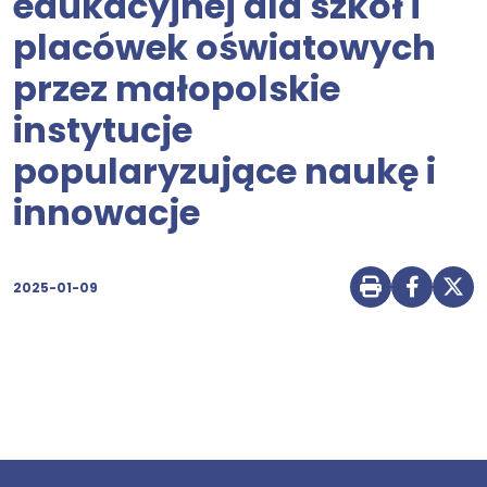
edukacyjnej dla szkół i
placówek oświatowych
przez małopolskie
instytucje
popularyzujące naukę i
innowacje
2025-01-09
Drukuj str
Udostę
Udo