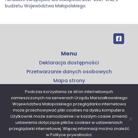
budżetu Województwa Małopolskiego.
Menu
Deklaracja dostępności
Przetwarzanie danych osobowych
Mapa strony
Kontakt
Podczas korzystania ze stron internetowych
zamieszczonych na serwerach Urzędu Marszałkowskiego
Kontakt
Województwa Małopolskiego przeglądarka internetowa
Małopolskie Centrum Przedsiębiorczości
może przechowywać pliki cookies na dysku komputera.
Użytkownik może samodzielnie i w każdym czasie zmienić
ul. Armii Krajowej 16
ustawienia dotyczące plików cookies w ustawieniach
30-150 Kraków
przeglądarki internetowej. Więcej informacji można znaleźć
tel. 12 376 91 00
w Polityce prywatności.
sekretariat@mcp.malopolska.pl