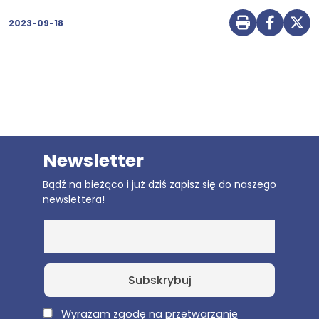
2023-09-18
Drukuj str
Udostę
Udo
Newsletter
Bądź na bieżąco i już dziś zapisz się do naszego
newslettera!
E-Mail
Wyrażam zgodę na
przetwarzanie