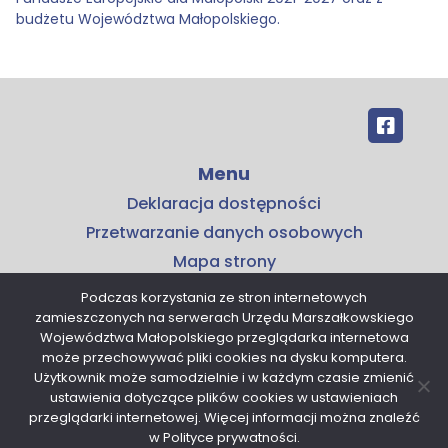
budżetu Województwa Małopolskiego.
Menu
Deklaracja dostępności
Przetwarzanie danych osobowych
Mapa strony
Kontakt
Podczas korzystania ze stron internetowych
zamieszczonych na serwerach Urzędu Marszałkowskiego
Kontakt
Województwa Małopolskiego przeglądarka internetowa
Małopolskie Centrum Przedsiębiorczości
może przechowywać pliki cookies na dysku komputera.
Użytkownik może samodzielnie i w każdym czasie zmienić
ul. Armii Krajowej 16
ustawienia dotyczące plików cookies w ustawieniach
30-150 Kraków
przeglądarki internetowej. Więcej informacji można znaleźć
tel. 12 376 91 00
w Polityce prywatności.
sekretariat@mcp.malopolska.pl