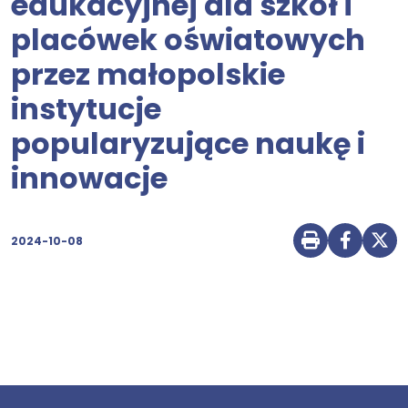
edukacyjnej dla szkół i
placówek oświatowych
przez małopolskie
instytucje
popularyzujące naukę i
innowacje
2024-10-08
Drukuj str
Udostę
Udo