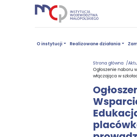
O instytucji
Realizowane działania
Zam
Strona główna
Akt
Ogłoszenie naboru w
włączająca w szkoł
Ogłoszen
Wsparcie
Edukacja
placówk
prowadz