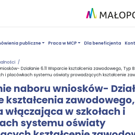
ówienia publiczne
Praca w MCP
Dla beneficjenta
Kon
ualności
niosków- Działanie 6.11 Wsparcie kształcenia zawodowego, Typ B
ach i placówkach systemu oświaty prowadzących kształcenie z
ie naboru wniosków- Działa
 kształcenia zawodowego, 
 włączająca w szkołach i
ach systemu oświaty
ących kształcenie zawodo