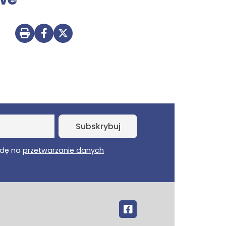
Drukuj stronę
Udostępnij na Facebooku
Udostępnij na Twitterze
dę na
przetwarzanie danych