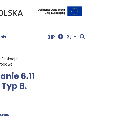
Menu dostępności
Otwórz wyszu
BIP
PL
takt
. Edukacja
awodowe
nie 6.11
Typ B.
we