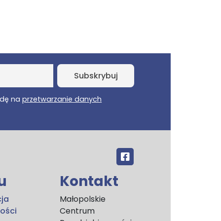
dę na
przetwarzanie danych
u
Kontakt
cja
Małopolskie
ości
Centrum