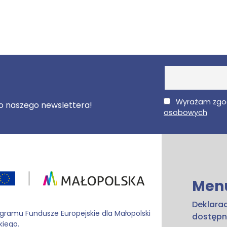
E-Mail
Wyrażam zgo
 do naszego newslettera!
osobowych
Men
Deklara
ogramu Fundusze Europejskie dla Małopolski
dostępn
kiego.