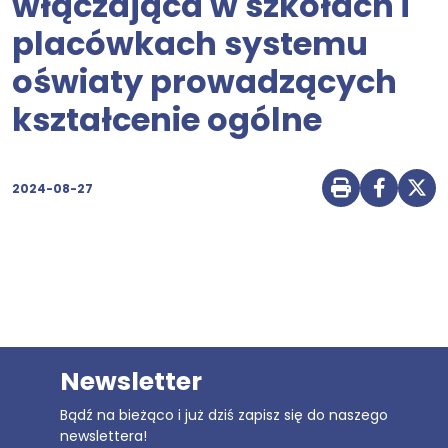
włączająca w szkołach i
placówkach systemu
oświaty prowadzących
kształcenie ogólne
2024-08-27
Drukuj str
Udostę
Udo
Newsletter
Bądź na bieżąco i już dziś zapisz się do naszego
newslettera!