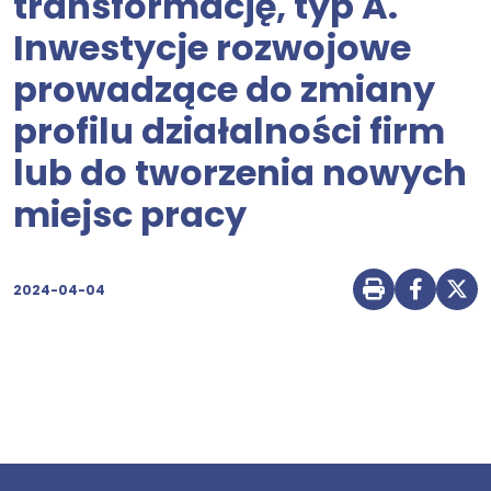
transformację, typ A.
Inwestycje rozwojowe
prowadzące do zmiany
profilu działalności firm
lub do tworzenia nowych
miejsc pracy
2024-04-04
Drukuj str
Udostę
Udo