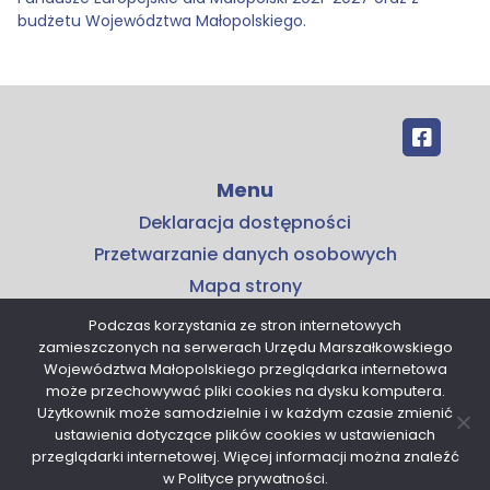
budżetu Województwa Małopolskiego.
Menu
Deklaracja dostępności
Przetwarzanie danych osobowych
Mapa strony
Kontakt
Podczas korzystania ze stron internetowych
zamieszczonych na serwerach Urzędu Marszałkowskiego
Kontakt
Województwa Małopolskiego przeglądarka internetowa
Małopolskie Centrum Przedsiębiorczości
może przechowywać pliki cookies na dysku komputera.
Użytkownik może samodzielnie i w każdym czasie zmienić
ul. Armii Krajowej 16
ustawienia dotyczące plików cookies w ustawieniach
30-150 Kraków
przeglądarki internetowej. Więcej informacji można znaleźć
tel. 12 376 91 00
w Polityce prywatności.
sekretariat@mcp.malopolska.pl