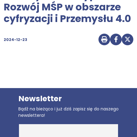
Rozwój MŚP w obszarze
cyfryzacji i Przemysłu 4.0
2024-12-23
Drukuj str
Udostę
Udo
Newsletter
Bądź na bieżąco i już dziś zapisz się do naszego
newslettera!