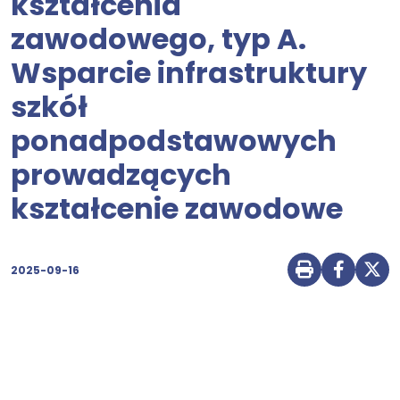
kształcenia
zawodowego, typ A.
Wsparcie infrastruktury
szkół
ponadpodstawowych
prowadzących
kształcenie zawodowe
2025-09-16
Drukuj str
Udostę
Udo