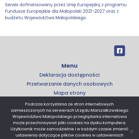
Serwis dofinansowany przez Unię Europejską z programu
Fundusze Europejskie dla Małopolski 2021-2027 oraz z
budżetu Województwa Małopolskiego.
Menu
Deklaracja dostępności
Przetwarzanie danych osobowych
Mapa strony
Kontakt
Podczas korzystania ze stron internetowych
zamieszczonych na serwerach Urzędu Marszałkowskiego
Kontakt
Województwa Małopolskiego przeglądarka internetowa
Małopolskie Centrum Przedsiębiorczości
może przechowywać pliki cookies na dysku komputera.
Użytkownik może samodzielnie i w każdym czasie zmienić
ul. Armii Krajowej 16
ustawienia dotyczące plików cookies w ustawieniach
30-150 Kraków