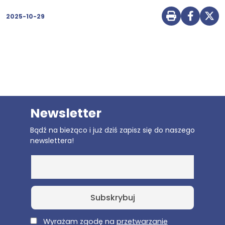
2025-10-29
Drukuj str
Udostę
Udo
Newsletter
Bądź na bieżąco i już dziś zapisz się do naszego
newslettera!
E-Mail
Wyrażam zgodę na
przetwarzanie