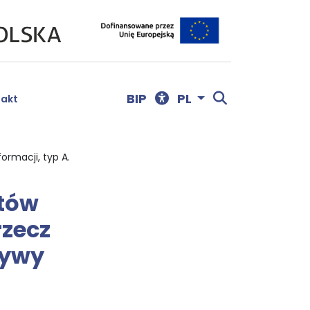
Menu dostępności
Otwórz wyszu
BIP
PL
takt
ormacji, typ A.
tów
rzecz
tywy