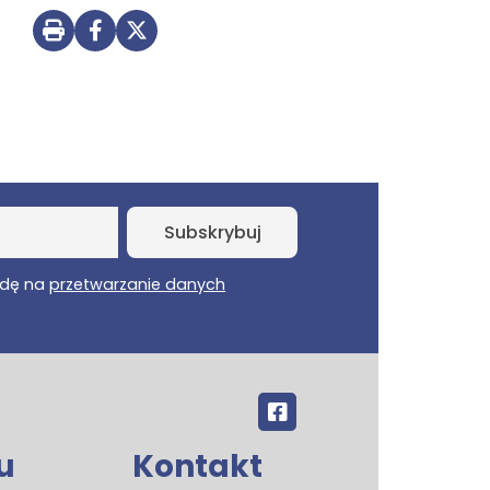
Drukuj stronę
Udostępnij na Facebooku
Udostępnij na Twitterze
dę na
przetwarzanie danych
u
Kontakt