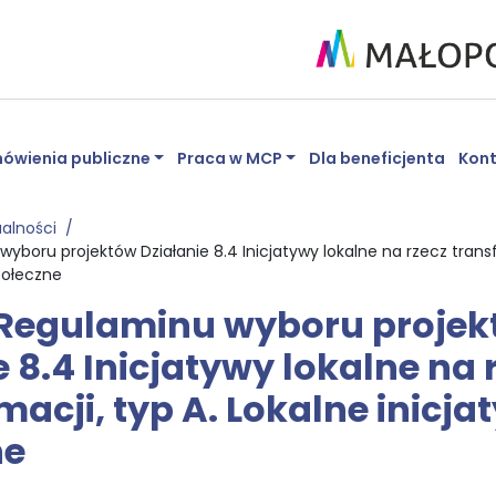
ówienia publiczne
Praca w MCP
Dla beneficjenta
Kon
ualności
boru projektów Działanie 8.4 Inicjatywy lokalne na rzecz transf
połeczne
Regulaminu wyboru projek
e 8.4 Inicjatywy lokalne na 
macji, typ A. Lokalne inicja
ne