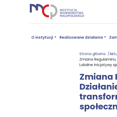
O instytucji
Realizowane działania
Zam
Strona główna
Akt
Zmiana Regulaminu wy
Lokalne inicjatywy s
Zmiana 
Działani
transfor
społecz