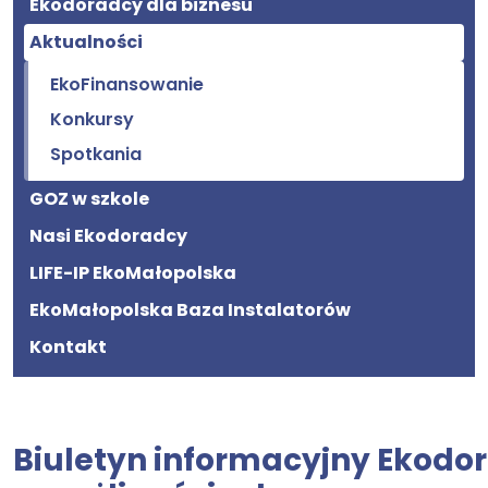
Ekodoradcy dla biznesu
Aktualności
EkoFinansowanie
Konkursy
Spotkania
GOZ w szkole
Nasi Ekodoradcy
LIFE-IP EkoMałopolska
EkoMałopolska Baza Instalatorów
Kontakt
Biuletyn informacyjny Ekodo