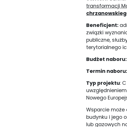
transformacji M
chrzanowskiego
Beneficjent:
ad
związki wyznanio
publiczne, służb
terytorialnego i
Budżet naboru
Termin naboru
Typ projektu
: 
uwzględnieniem 
Nowego Europej
Wsparcie może 
budynku i jego 
lub gazowych na