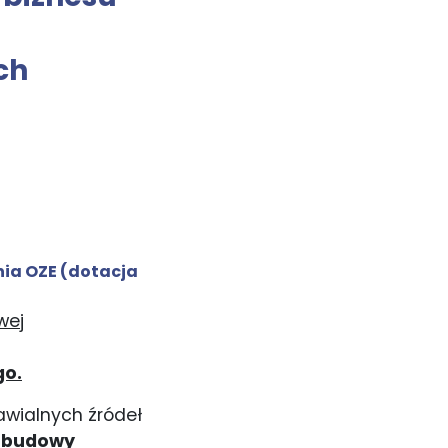
ch
nia OZE
(dotacja
wej
go.
awialnych źródeł
ozbudowy