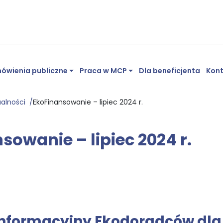
ówienia publiczne
Praca w MCP
Dla beneficjenta
Kon
ualności
EkoFinansowanie – lipiec 2024 r.
sowanie – lipiec 2024 r.
informacyjny Ekodoradców dla