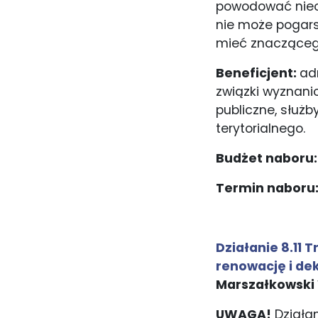
powodować nieos
nie może pogars
mieć znaczącego
Beneficjent:
ad
związki wyznanio
publiczne, służb
terytorialnego.
Budżet naboru
Termin naboru
Działanie 8.11
renowację i d
Marszałkowski
UWAGA!
Działa