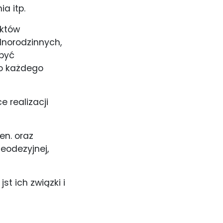
a itp.
ektów
norodzinnych,
 być
do każdego
e realizacji
en. oraz
geodezyjnej,
 ich związki i