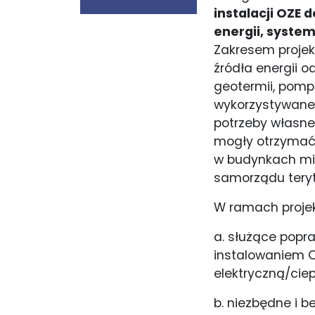
instalacji OZE 
energii, syste
Zakresem projek
źródła energii o
geotermii, pomp
wykorzystywane 
potrzeby własne,
mogły otrzymać 
w budynkach mie
samorządu teryt
W ramach projek
a. służące popr
instalowaniem 
elektryczną/ciep
b. niezbędne i 