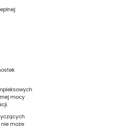
eplnej:
nostek
ompleksowych
cznej mocy
ji.
otyczących
e nie może