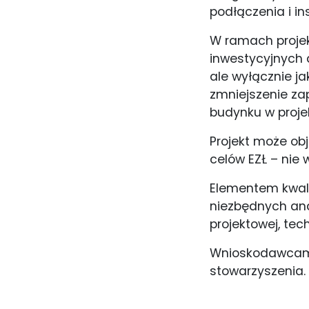
podłączenia i in
W ramach projek
inwestycyjnych 
ale wyłącznie ja
zmniejszenie za
budynku w proje
Projekt może obj
celów EZŁ – nie w
Elementem kwali
niezbędnych anal
projektowej, tech
Wnioskodawcami 
stowarzyszenia.