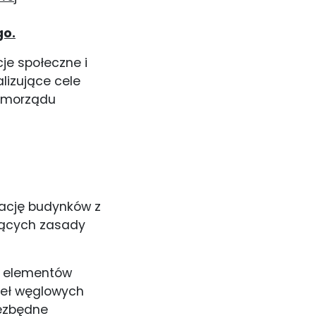
go.
cje społeczne i
alizujące cele
samorządu
zację budynków z
jących zasady
ę elementów
deł węglowych
iezbędne