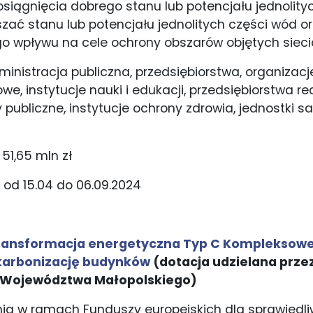
iągnięcia dobrego stanu lub potencjału jednolityc
zać stanu lub potencjału jednolitych części wód o
 wpływu na cele ochrony obszarów objętych sieci
ministracja publiczna, przedsiębiorstwa, organizacj
we, instytucje nauki i edukacji, przedsiębiorstwa re
y publiczne, instytucje ochrony zdrowia, jednostki 
:
51,65 mln zł
:
od 15.04 do 06.09.2024
 Transformacja energetyczna Typ C Kompleksowe
ekarbonizację budynków
(dotacja udzielana prze
 Województwa Małopolskiego)
nia w ramach Funduszy europejskich dla
sprawiedli