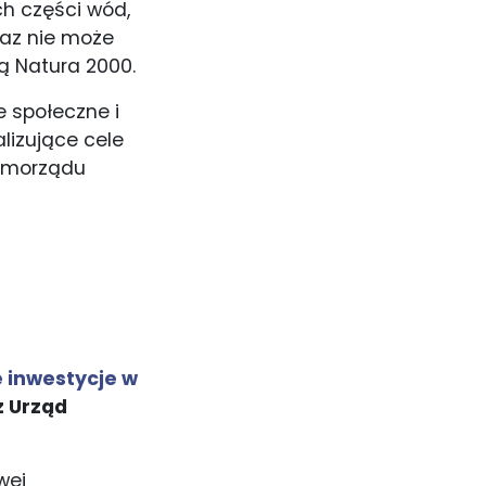
h części wód,
raz nie może
ą Natura 2000.
e społeczne i
alizujące cele
samorządu
 inwestycje w
z Urząd
wej