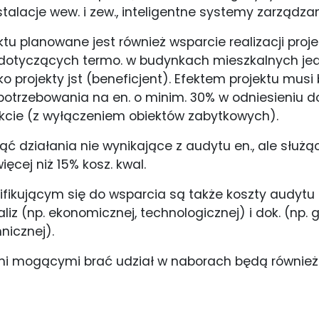
stalacje wew. i zew., inteligentne systemy zarządzani
tu planowane jest również wsparcie realizacji proj
dotyczących termo. w budynkach mieszkalnych jed
ko projekty jst (beneficjent). Efektem projektu musi
potrzebowania na en. o minim. 30% w odniesieniu 
kcie (z wyłączeniem obiektów zabytkowych).
ąć działania nie wynikające z audytu en., ale służąc
ięcej niż 15% kosz. kwal.
fikującym się do wsparcia są także koszty audytu 
iz (np. ekonomicznej, technologicznej) i dok. (np. 
nicznej).
mogącymi brać udział w naborach będą również jst