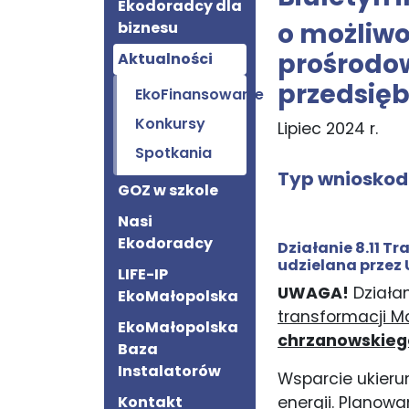
Ekodoradcy dla
o możliw
biznesu
prośrodo
Aktualności
przedsięb
EkoFinansowanie
Konkursy
Lipiec 2024 r.
Spotkania
Typ wniosko
GOZ w szkole
Nasi
Ekodoradcy
Działanie 8.11 
udzielana przez
LIFE-IP
UWAGA!
Działa
EkoMałopolska
transformacji M
EkoMałopolska
chrzanowskiego
Baza
Instalatorów
Wsparcie ukieru
Kontakt
energii. Planowa