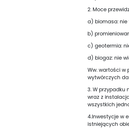
2. Moce przewid
a) biomasa: nie
b) promieniowani
c) geotermia: ni
d) biogaz: nie wi
Ww. wartości w 
wytwórczych dan
3. W przypadku
wraz z instalac
wszystkich jedn
4.Inwestycje w 
istniejących ob