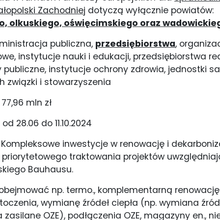
ałopolski Zachodniej
dotyczą wyłącznie powiatów:
, olkuskiego, oświęcimskiego oraz wadowickie
ministracja publiczna,
przedsiębiorstwa
, organiza
we, instytucje nauki i edukacji, przedsiębiorstwa re
y publiczne, instytucje ochrony zdrowia, jednostki 
ch związki i stowarzyszenia
:
77,96 mln zł
:
od 28.06 do 11.10.2024
C Kompleksowe inwestycje w renowację i dekarboni
priorytetowego traktowania projektów uwzględnia
skiego Bauhausu.
obejmować np. termo., komplementarną renowacj
otoczenia, wymianę źródeł ciepła (np. wymiana źró
 zasilane OZE), podłączenia OZE, magazyny en., n