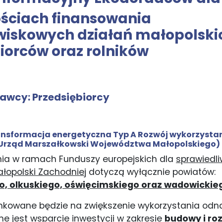
ościach finansowania
wiskowych działań małopolski
iorców oraz rolników
dawcy:
Przedsiębiorcy
Transformacja energetyczna Typ A Rozwój wykorzysta
 Urząd Marszałkowski Województwa Małopolskiego)
nia w ramach Funduszy europejskich dla
sprawiedli
ałopolski Zachodniej
dotyczą wyłącznie powiatów:
, olkuskiego, oświęcimskiego oraz wadowickie
nkowane będzie na zwiększenie wykorzystania odn
ne jest wsparcie inwestycji w zakresie
budowy i r