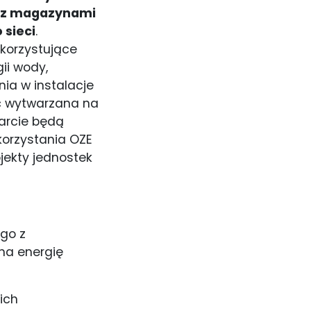
az z magazynami
 sieci
.
korzystujące
gii wody,
ia w instalacje
yć wytwarzana na
parcie będą
korzystania OZE
jekty jednostek
go z
na energię
ich