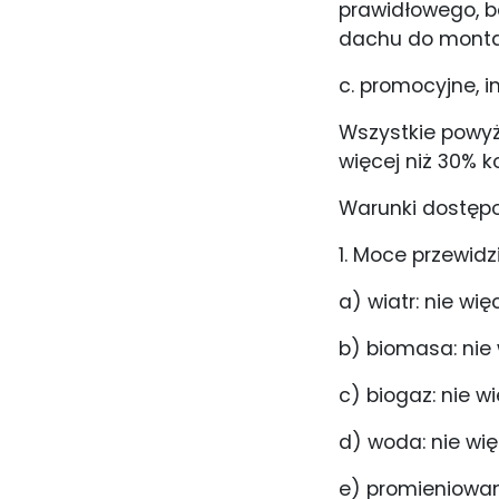
prawidłowego, 
dachu do montaż
c. promocyjne, i
Wszystkie powyż
więcej niż 30% k
Warunki dostępo
1. Moce przewid
a) wiatr: nie wi
b) biomasa: nie
c) biogaz: nie w
d) woda: nie wię
e) promieniowani