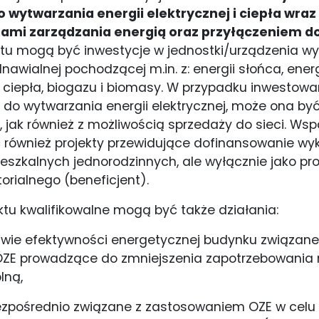
do wytwarzania energii elektrycznej i ciepła wr
mami zarządzania energią oraz przyłączeniem do
tu mogą być inwestycje w jednostki/urządzenia wy
dnawialnej pochodzącej m.in. z: energii słońca, ener
 ciepła, biogazu i biomasy. W przypadku inwestowan
do wytwarzania energii elektrycznej, może ona b
 jak również z możliwością sprzedaży do sieci. Ws
również projekty przewidujące dofinansowanie wy
szkalnych jednorodzinnych, ale wyłącznie jako pro
orialnego (beneficjent).
tu kwalifikowalne mogą być także działania:
awie efektywności energetycznej budynku związane
OZE prowadzące do zmniejszenia zapotrzebowania 
lną,
bezpośrednio związane z zastosowaniem OZE w celu 