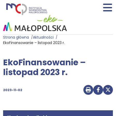
Strona główna
Aktualności
EkoFinansowanie – listopad 2023 r.
EkoFinansowanie –
listopad 2023 r.
2023-11-02
Drukuj str
Udostę
Udo