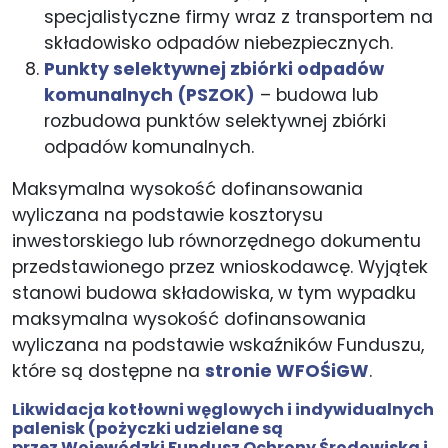
specjalistyczne firmy wraz z transportem na
składowisko odpadów niebezpiecznych.
Punkty selektywnej zbiórki odpadów
komunalnych (PSZOK)
– budowa lub
rozbudowa punktów selektywnej zbiórki
odpadów komunalnych.
Maksymalna wysokość dofinansowania
wyliczana na podstawie kosztorysu
inwestorskiego lub równorzędnego dokumentu
przedstawionego przez wnioskodawcę. Wyjątek
stanowi budowa składowiska, w tym wypadku
maksymalna wysokość dofinansowania
wyliczana na podstawie wskaźników Funduszu,
które są dostępne na
stronie WFOŚiGW
.
Likwidacja kotłowni węglowych i indywidualnych
palenisk
(pożyczki udzielane są
przez Wojewódzki Fundusz Ochrony Środowiska i