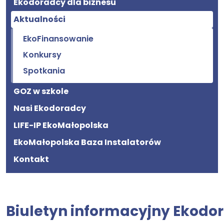
Ekodoradcy dla biznesu
Aktualności
EkoFinansowanie
Konkursy
Spotkania
GOZ w szkole
Nasi Ekodoradcy
LIFE-IP EkoMałopolska
EkoMałopolska Baza Instalatorów
Kontakt
Biuletyn informacyjny Ekodo