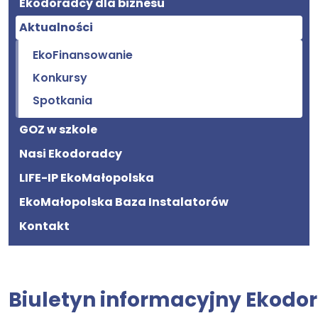
Ekodoradcy dla biznesu
Aktualności
EkoFinansowanie
Konkursy
Spotkania
GOZ w szkole
Nasi Ekodoradcy
LIFE-IP EkoMałopolska
EkoMałopolska Baza Instalatorów
Kontakt
Biuletyn informacyjny Ekodo