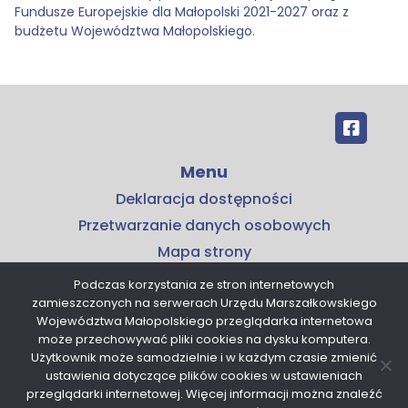
Fundusze Europejskie dla Małopolski 2021-2027 oraz z
budżetu Województwa Małopolskiego.
Menu
Deklaracja dostępności
Przetwarzanie danych osobowych
Mapa strony
Kontakt
Podczas korzystania ze stron internetowych
zamieszczonych na serwerach Urzędu Marszałkowskiego
Kontakt
Województwa Małopolskiego przeglądarka internetowa
Małopolskie Centrum Przedsiębiorczości
może przechowywać pliki cookies na dysku komputera.
Użytkownik może samodzielnie i w każdym czasie zmienić
ul. Armii Krajowej 16
ustawienia dotyczące plików cookies w ustawieniach
30-150 Kraków
przeglądarki internetowej. Więcej informacji można znaleźć
tel. 12 376 91 00