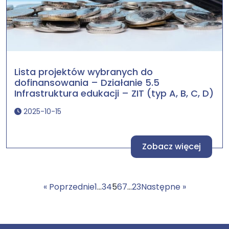
Lista projektów wybranych do
dofinansowania – Działanie 5.5
Infrastruktura edukacji – ZIT (typ A, B, C, D)
2025-10-15
Zobacz więcej
« Poprzednie
1
…
3
4
5
6
7
…
23
Następne »