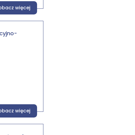
obacz więcej
acyjno-
obacz więcej