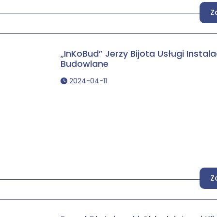
Z
„InKoBud” Jerzy Bijota Usługi Instal
Budowlane
2024-04-11
Z