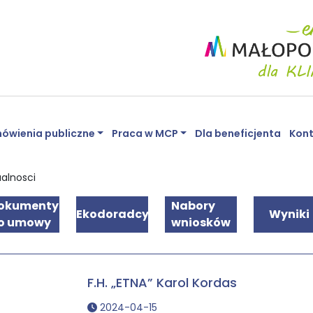
ówienia publiczne
Praca w MCP
Dla beneficjenta
Kon
ualnosci
okumenty
Nabory
Ekodoradcy
Wyniki
o umowy
wniosków
F.H. „ETNA” Karol Kordas
2024-04-15