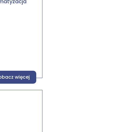
imatyzacja
obacz więcej